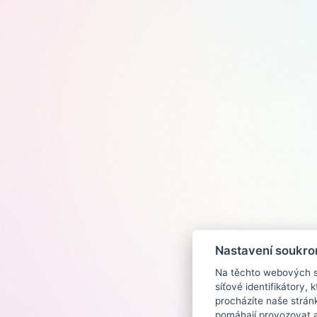
Nastavení soukro
Na těchto webových st
síťové identifikátory,
procházíte naše strán
pomáhají provozovat a 