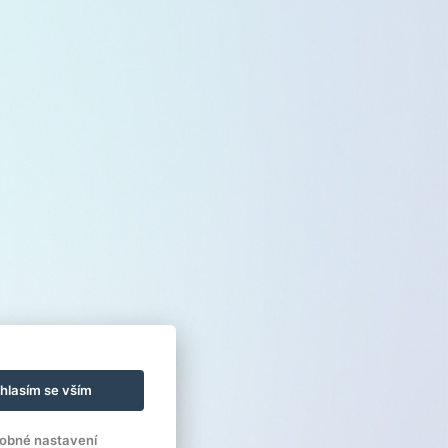
hlasím se vším
obné nastavení