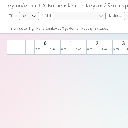
Gymnázium J. A. Komenského a Jazyková škola s p
Třída
Učitel
Místnost
Třídní učitel: Mgr. Hana Janíková, Mgr. Roman Koutný (zástupce)
0
1
2
3
7:05
7:50
8:00
8:45
8:55
9:40
9:55