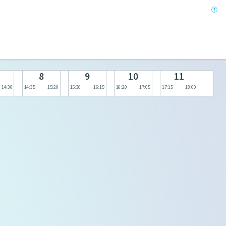
8
9
10
11
14:30
14:35
15:20
15:30
16:15
16:20
17:05
17:15
18:00