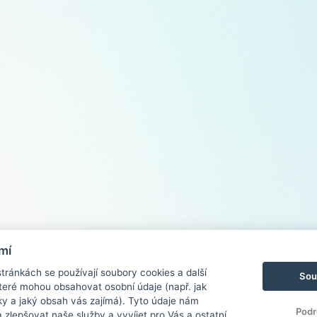
mí
ránkách se používají soubory cookies a další
Sou
 které mohou obsahovat osobní údaje (např. jak
ky a jaký obsah vás zajímá). Tyto údaje nám
Podr
zlepšovat naše služby a vyvíjet pro Vás a ostatní