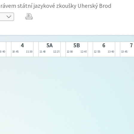
rávem státní jazykové zkoušky Uherský Brod
4
5A
5B
6
7
10:40
10:45
11:30
11:40
12:25
12:00
12:45
12:55
13:40
13:45