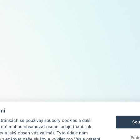
mí
ránkách se používají soubory cookies a další
Sou
 které mohou obsahovat osobní údaje (např. jak
ky a jaký obsah vás zajímá). Tyto údaje nám
Podr
zlepšovat naše služby a vyvíjet pro Vás a ostatní