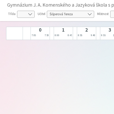
Gymnázium J. A. Komenského a Jazyková škola s p
Třída
Učitel
Místnost
0
1
2
3
7:05
7:50
8:00
8:45
8:55
9:40
9:55