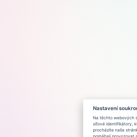
Nastavení soukro
Na těchto webových st
síťové identifikátory,
procházíte naše strán
pomáhají provozovat a 