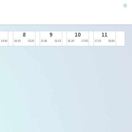
8
9
10
11
14:30
14:35
15:20
15:30
16:15
16:20
17:05
17:15
18:00