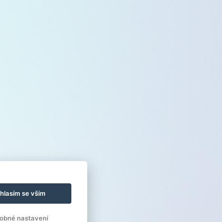
hlasím se vším
obné nastavení