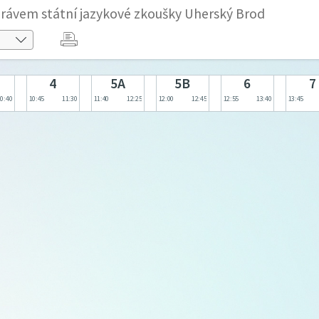
rávem státní jazykové zkoušky Uherský Brod
4
5A
5B
6
7
10:40
10:45
11:30
11:40
12:25
12:00
12:45
12:55
13:40
13:45